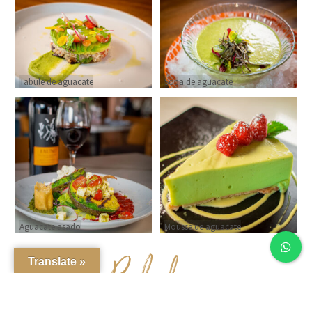
Tabule de aguacate
Sopa de aguacate
Aguacate asado
Mousse de aguacate
B
ebidas
Translate »