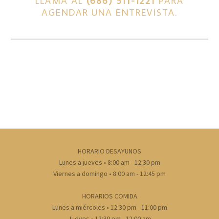
LLAMA AL
(686) 511-1221
PARA
AGENDAR UNA ENTREVISTA.
HORARIO DESAYUNOS
Lunes a jueves • 8:00 am - 12:30 pm
Viernes a domingo • 8:00 am - 12:45 pm
HORARIOS COMIDA
Lunes a miércoles • 12:30 pm - 11:00 pm
Jueves • 12:30 pm - 12:00 am