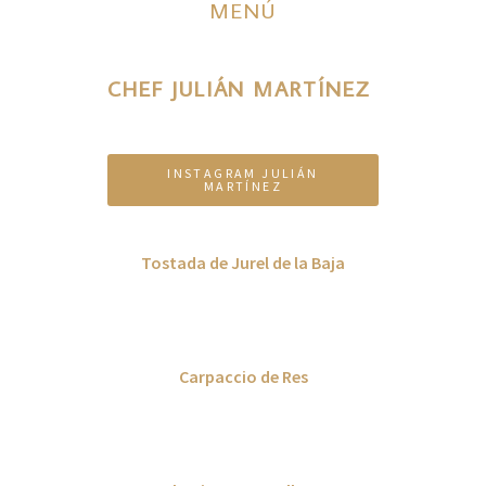
MENÚ
CHEF JULIÁN MARTÍNEZ
INSTAGRAM JULIÁN
MARTÍNEZ
Tostada de Jurel de la Baja
Con pesto de pistache, salsa marisquera, mayonesa de
serrano tatemado.
Carpaccio de Res
Con pico de gallo de Chile Manzano y Tomatillo, aceite de
olivo extra virgen.