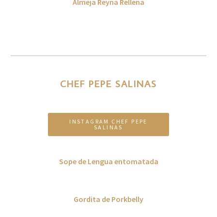
Almeja Reyna Rellena
Al vino blanco con espinacas a la crema, pancetta,
parmesano y manchego gratinado.
CHEF PEPE SALINAS
INSTAGRAM CHEF PEPE
SALINAS
Sope de Lengua entomatada
Con pure de frijol, queso , ensalada de edamames.
Gordita de Porkbelly
Salsa roja, ensalada de nopales con xoconostle.