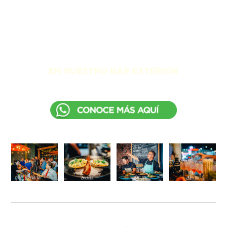
Sepia y Chef Pepe Salinas de Balcón del Zócalo.