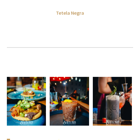
Tetela Negra
Rellena de frijoles con veneno, estofado de huitlacoche y
epazote.